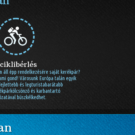
an
ciklibérlés
 áll épp rendelkezésére saját kerékpár?
mi gond! Városunk Európa talán egyik
fejlettebb és legturistabarátabb
ékpárkölcsönző és karbantartó
ózatával büszkélkedhet.
an