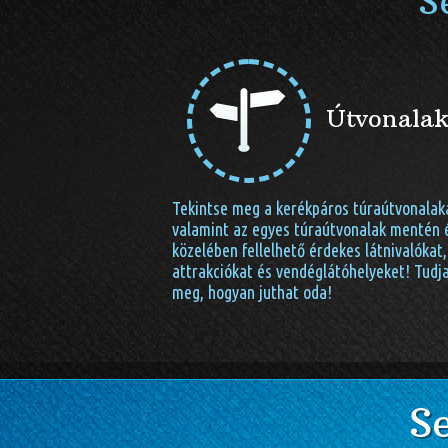
S
Útvonala
Tekintse meg a kerékpáros túraútvonalak
valamint az egyes túraútvonalak mentén 
közelében fellelhető érdekes látnivalókat,
attrakciókat és vendéglátóhelyeket! Tudj
meg, hogyan juthat oda!
S