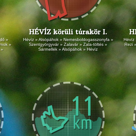
HÉVÍZ körüli túrakör I.
HÉ
dő »
Hévíz » Alsópáhok » Nemesboldogasszonyfa »
Hévíz 
omok »
Szentgyörgyvár » Zalavár » Zala-töltés »
Rezi 
 »
Sármellék » Alsópáhok » Hévíz
11
km