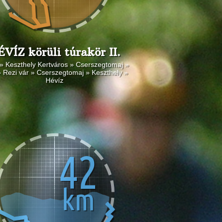
VÍZ körüli túrakör II.
» Keszthely Kertváros » Cserszegtomaj »
» Rezi vár » Cserszegtomaj » Keszthely »
Hévíz
42
km