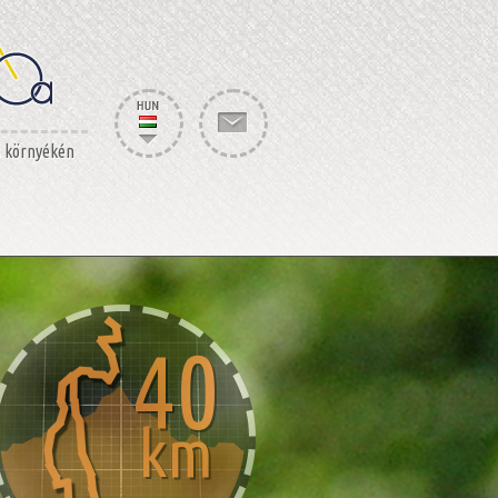
s környékén
40
km