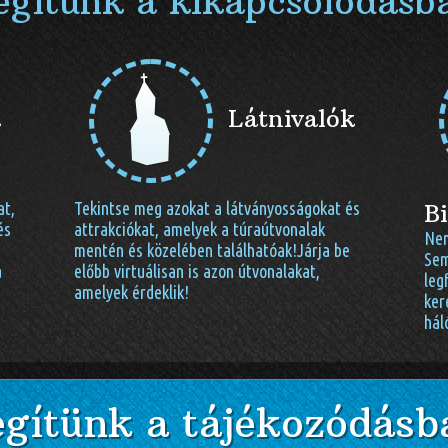
egítünk a kikapcsolódásb
k
Látnivalók
at,
Tekintse meg azokat a látványosságokat és
Bi
és
attrakciókat, amelyek a túraútvonalak
Nem
mentén és közelében találhatóak!Járja be
Sem
a
előbb virtuálisan is azon útvonalakat,
leg
amelyek érdeklik!
ker
hál
egítünk a tájékozódásb