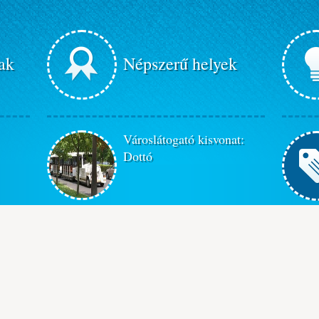
ak
Népszerű helyek
Városlátogató kisvonat:
Dottó
 I.
Egregyi szőlőhegy és
ülálló
pincesor
A hévízi gyógykúra, wellness
pihenés, családi