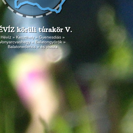
VÍZ körüli túrakör V.
Hévíz » Keszthely » Gyenesdiás »
Vonyarcvashegy » Balatongyörök »
Balatonederics » és vissza