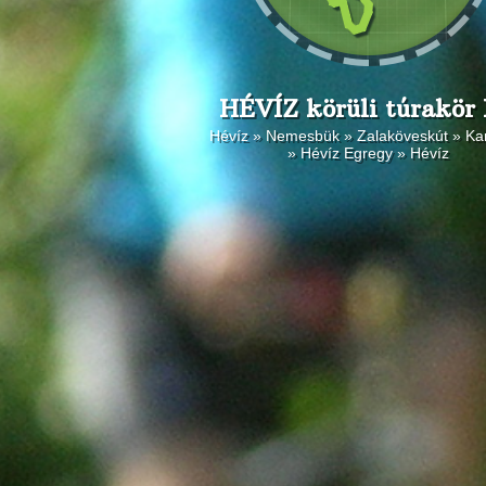
HÉVÍZ körüli túrakör I
Hévíz » Nemesbük » Zalaköveskút » K
» Hévíz Egregy » Hévíz