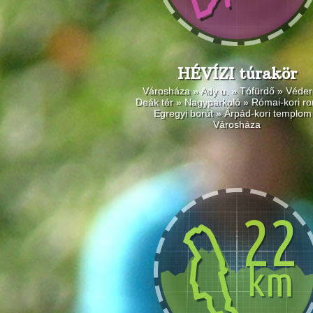
HÉVÍZI túrakör
Városháza » Ady u. » Tófürdő » Véder
Deák tér » Nagyparkoló » Római-kori r
Egregyi borút » Árpád-kori templom
Városháza
22
km