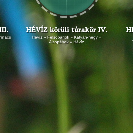
II.
HÉVÍZ körüli túrakör IV.
HÉ
armacs
Hévíz » Felsőpáhok » Kátyán-hegy »
Alsópáhok » Hévíz