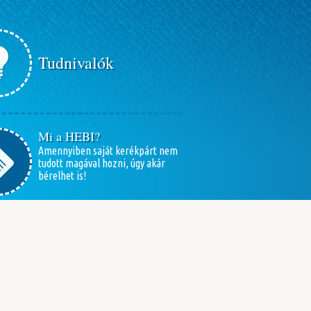
Tudnivalók
Mi a HEBI?
Amennyiben saját kerékpárt nem
tudott magával hozni, úgy akár
bérelhet is!
Hogyan kölcsönözhet?
A kölcsönzés menetének
ismertetése