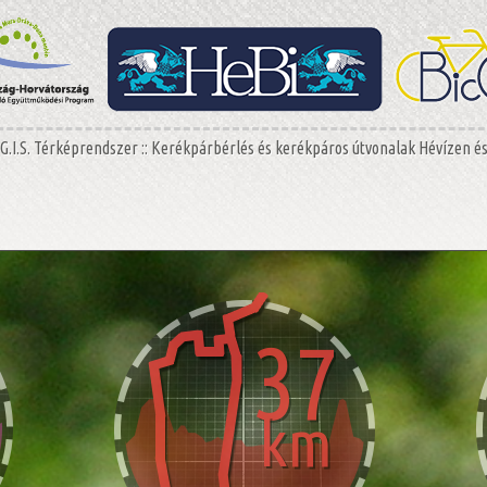
G.I.S. Térképrendszer :: Kerékpárbérlés és kerékpáros útvonalak Hévízen é
37
km