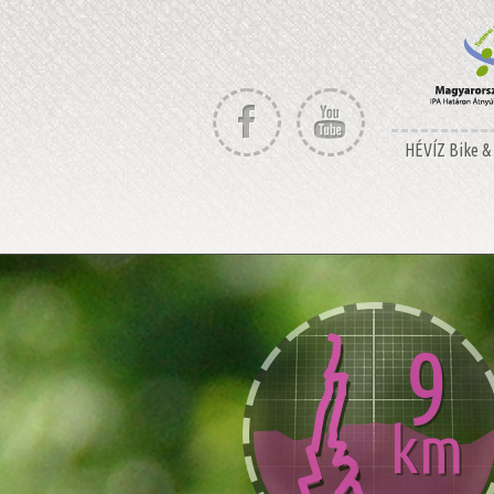
HÉVÍZ Bike & 
9
km