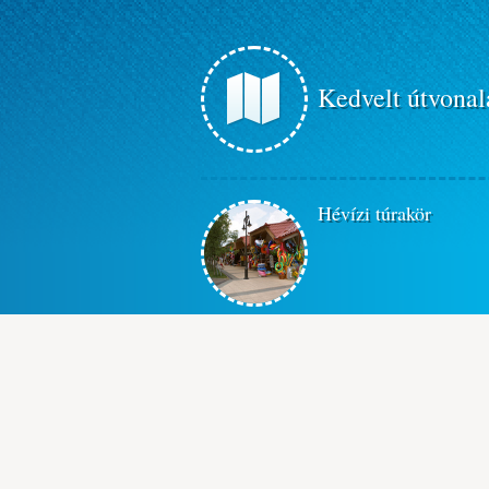
Kedvelt útvonal
Hévízi túrakör
HÉVÍZ körüli túrakör
A túra a Kis-Balaton egyed
környezetébe