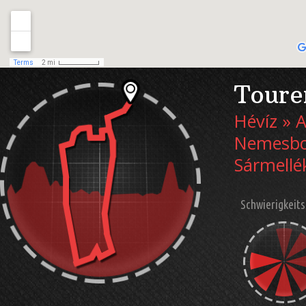
Toure
Hévíz » 
Nemesbol
Sármellé
Schwierigkeits