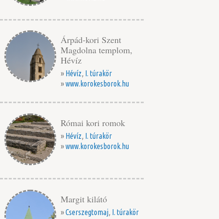
Árpád-kori Szent
Magdolna templom,
Hévíz
»
Hévíz
,
I. túrakör
»
www.korokesborok.hu
Római kori romok
»
Hévíz
,
I. túrakör
»
www.korokesborok.hu
Margit kilátó
»
Cserszegtomaj
,
I. túrakör