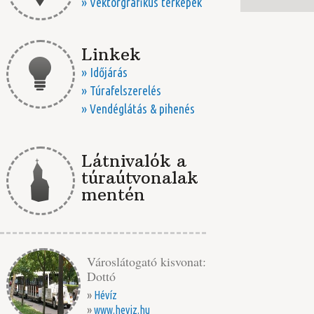
» Vektorgrafikus térképek
Linkek
» Időjárás
» Túrafelszerelés
» Vendéglátás & pihenés
Látnivalók a
túraútvonalak
mentén
Városlátogató kisvonat:
Dottó
»
Hévíz
»
www.heviz.hu