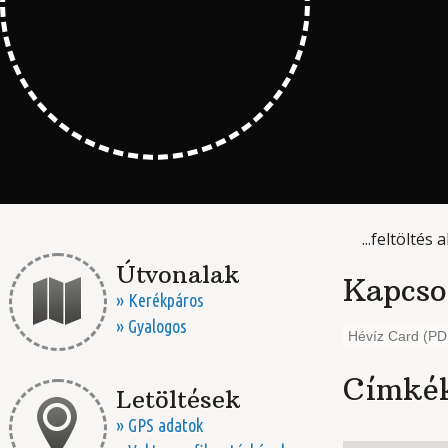
...feltöltés a
Útvonalak
Kapcso
» Kerékpáros
» Gyalogos
Hévíz Card (PD
Címké
Letöltések
» GPS adatok