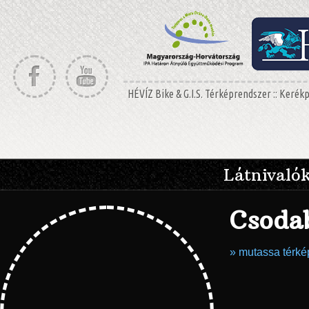
HÉVÍZ Bike & G.I.S. Térképrendszer :: Keré
Látnivalók
Csoda
» mutassa térk