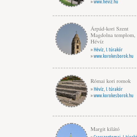
»
www.heviz.hu
Árpád-kori Szent
Magdolna templom,
Hévíz
»
Hévíz
,
I. túrakör
»
www.korokesborok.hu
Római kori romok
»
Hévíz
,
I. túrakör
»
www.korokesborok.hu
Margit kilátó
»
Cserszegtomaj
,
I. túrak