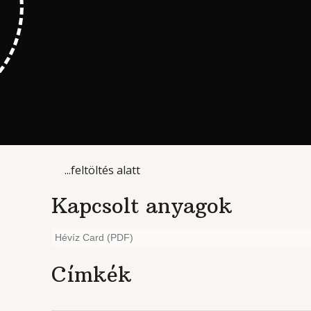
...feltöltés alatt
Kapcsolt anyagok
Hévíz Card (PDF)
Címkék