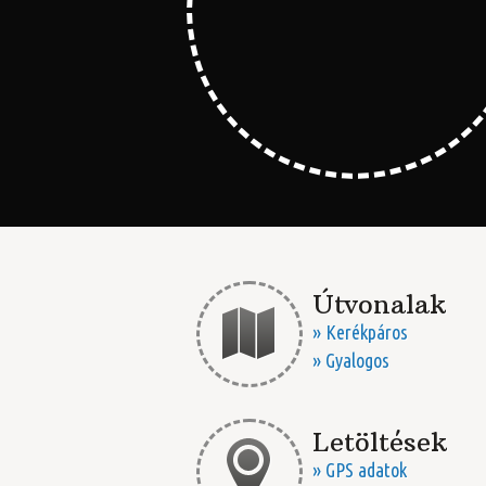
Útvonalak
» Kerékpáros
» Gyalogos
Letöltések
» GPS adatok