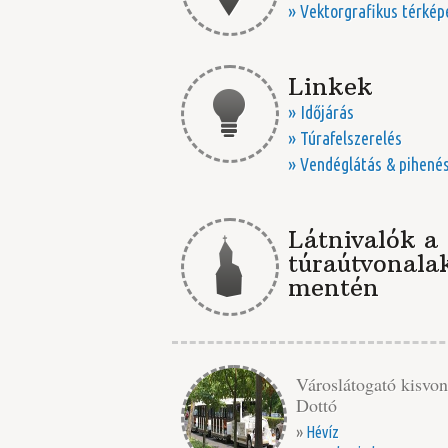
» Vektorgrafikus térkép
Linkek
» Időjárás
» Túrafelszerelés
» Vendéglátás & pihené
Látnivalók a
túraútvonala
mentén
Városlátogató kisvon
Dottó
»
Hévíz