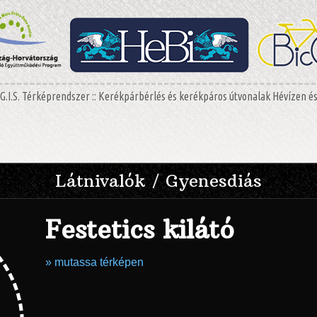
G.I.S. Térképrendszer :: Kerékpárbérlés és kerékpáros útvonalak Hévízen é
Látnivalók / Gyenesdiás
Festetics kilátó
» mutassa térképen