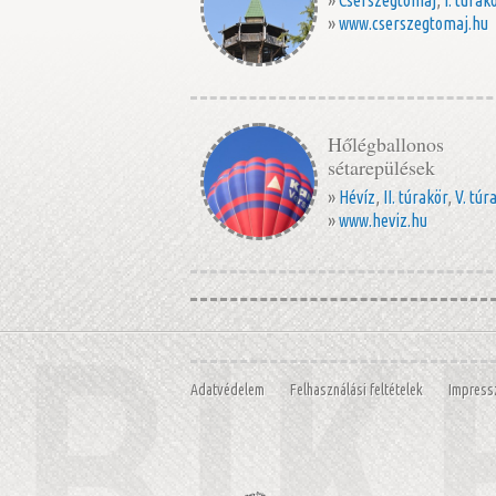
»
www.cserszegtomaj.hu
Hőlégballonos
sétarepülések
»
Hévíz
,
II. túrakör
,
V. túr
»
www.heviz.hu
Adatvédelem
Felhasználási feltételek
Impres