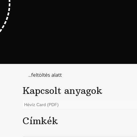
...feltöltés alatt
Kapcsolt anyagok
Hévíz Card (PDF)
Címkék