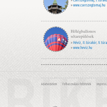
»
www.cserszegtomaj.hu
Hőlégballonos
sétarepülések
»
Hévíz
,
II. túrakör
,
V. túr
»
www.heviz.hu
Adatvédelem
Felhasználási feltételek
Impres