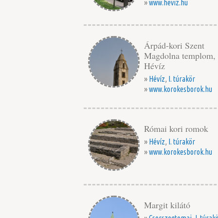
»
www.heviz.hu
Árpád-kori Szent
Magdolna templom,
Hévíz
»
Hévíz
,
I. túrakör
»
www.korokesborok.hu
Római kori romok
»
Hévíz
,
I. túrakör
»
www.korokesborok.hu
Margit kilátó
»
Cserszegtomaj
,
I. túrak