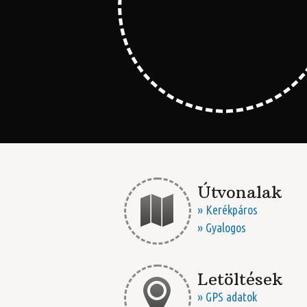
Útvonalak
» Kerékpáros
» Gyalogos
Letöltések
» GPS adatok