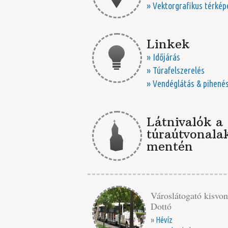
» Vektorgrafikus térkép
Linkek
» Időjárás
» Túrafelszerelés
» Vendéglátás & pihené
Látnivalók a
túraútvonala
mentén
Városlátogató kisvon
Dottó
»
Hévíz