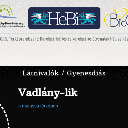
G.I.S. Térképrendszer :: Kerékpárbérlés és kerékpáros útvonalak Hévízen é
Látnivalók / Gyenesdiás
Vadlány-lik
» mutassa térképen