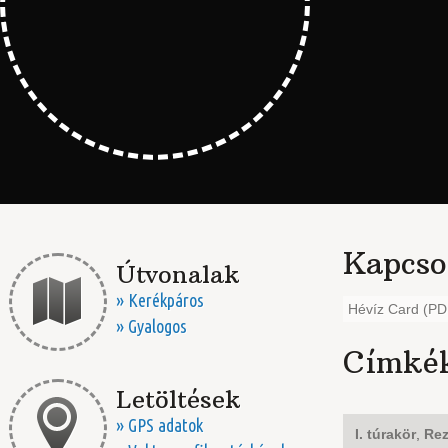
Kapcso
Útvonalak
» Kerékpáros
Hévíz Card (PD
» Gyalogos
Címké
Letöltések
» GPS adatok
I. túrakör
,
Rez