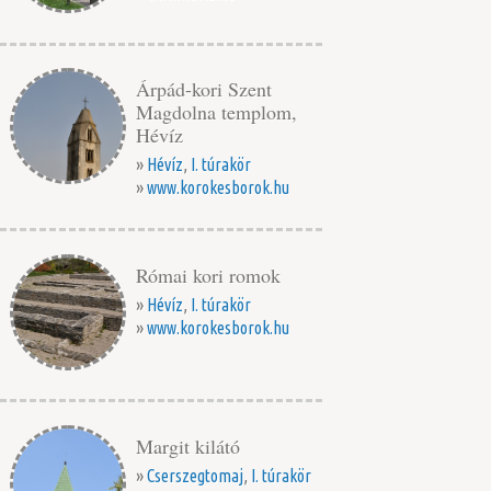
Árpád-kori Szent
Magdolna templom,
Hévíz
»
Hévíz
,
I. túrakör
»
www.korokesborok.hu
Római kori romok
»
Hévíz
,
I. túrakör
»
www.korokesborok.hu
Margit kilátó
»
Cserszegtomaj
,
I. túrakör