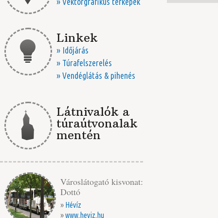
» Vektorgrafikus térképek
Linkek
» Időjárás
» Túrafelszerelés
» Vendéglátás & pihenés
Látnivalók a
túraútvonalak
mentén
Városlátogató kisvonat:
Dottó
»
Hévíz
»
www.heviz.hu