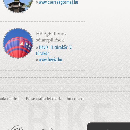
»
www.cserszegtomaj.hu
Hőlégballonos
sétarepülések
»
Hévíz
,
II. túrakör
,
V.
túrakör
»
www.heviz.hu
Adatvédelem
Felhasználási feltételek
Impresszum