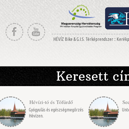
HÉVÍZ Bike & G.I.S. Térképrendszer :: Keré
Keresett c
Hévízi-tó és Tófürdő
Se
Gyógyulás és egészségmegőrzés
Unte
Hévízen.