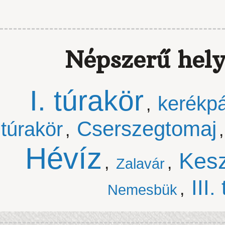
Népszerű hely
I. túrakör
kerékpá
,
Cserszegtomaj
túrakör
,
Hévíz
Kesz
,
,
Zalavár
III.
,
Nemesbük