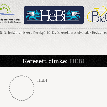
G.I.S. Térképrendszer :: Kerékpárbérlés és kerékpáros útvonalak Hévízen é
Keresett címke:
HEBI
HEBI