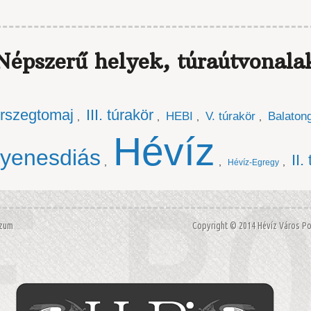
Népszerű helyek, túraútvonala
rszegtomaj
III. túrakör
HEBI
V. túrakör
Balaton
,
,
,
,
Hévíz
yenesdiás
II.
,
,
,
Hévíz-Egregy
szum
Copyright © 2014 Hévíz Város 