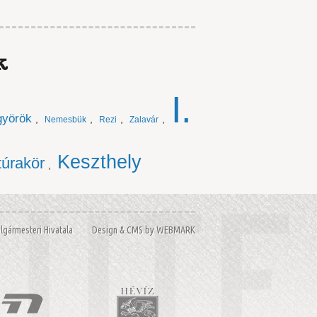
k
I.
györök
,
,
,
,
Nemesbük
Rezi
Zalavár
Keszthely
 túrakör
,
Polgármesteri Hivatala Design & CMS by
WEBMARK