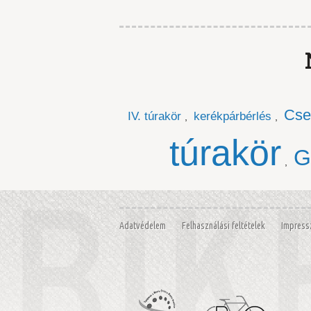
Cse
IV. túrakör
kerékpárbérlés
,
,
túrakör
G
,
Adatvédelem
Felhasználási feltételek
Impres