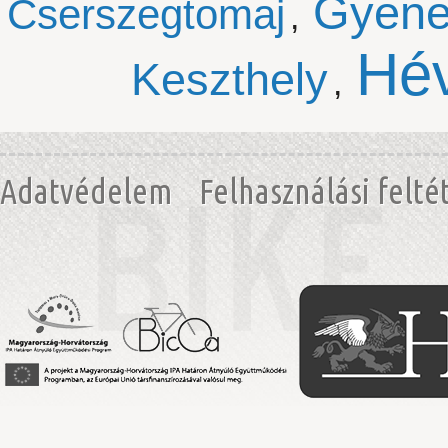
Gyene
Cserszegtomaj
,
Hév
Keszthely
,
Adatvédelem
Felhasználási felté