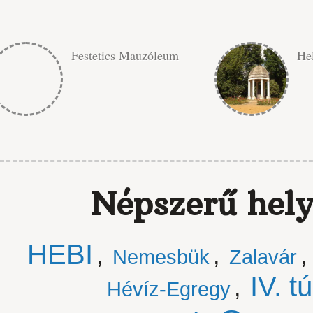
Festetics Mauzóleum
He
Népszerű hely
HEBI
,
,
,
Nemesbük
Zalavár
IV. t
,
Hévíz-Egregy