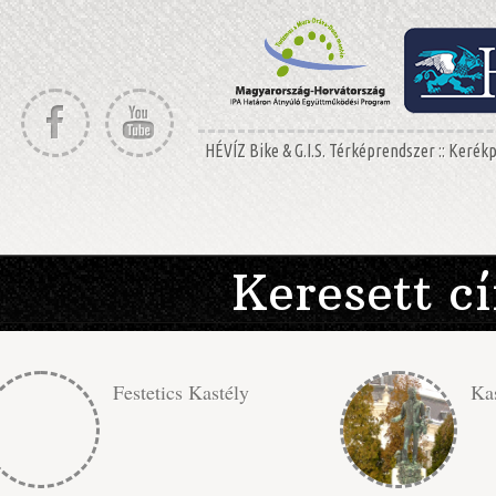
HÉVÍZ Bike & G.I.S. Térképrendszer :: Keré
Keresett c
Festetics Kastély
Ka